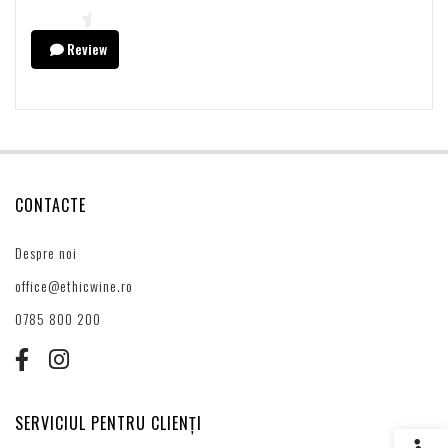
Review
CONTACTE
Despre noi
office@ethicwine.ro
0785 800 200
SERVICIUL PENTRU CLIENȚI
Setări s