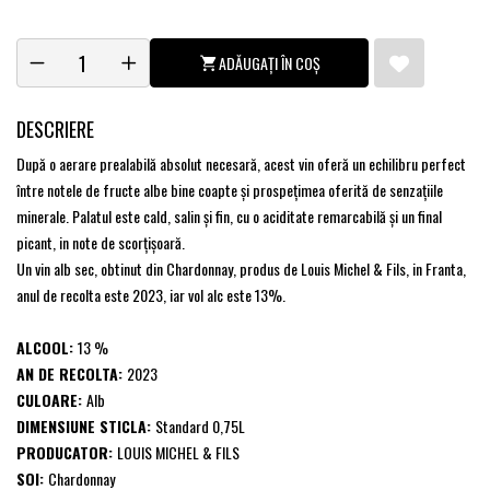
ADĂUGAȚI ÎN COȘ
DESCRIERE
După o aerare prealabilă absolut necesară, acest vin oferă un echilibru perfect
între notele de fructe albe bine coapte și prospețimea oferită de senzațiile
minerale. Palatul este cald, salin și fin, cu o aciditate remarcabilă și un final
picant, in note de scorțișoară.
Un vin alb sec, obtinut din Chardonnay, produs de Louis Michel & Fils, in Franta,
anul de recolta este 2023, iar vol alc este 13%.
ALCOOL:
13 %
AN DE RECOLTA:
2023
CULOARE:
Alb
DIMENSIUNE STICLA:
Standard 0,75L
PRODUCATOR:
LOUIS MICHEL & FILS
SOI:
Chardonnay