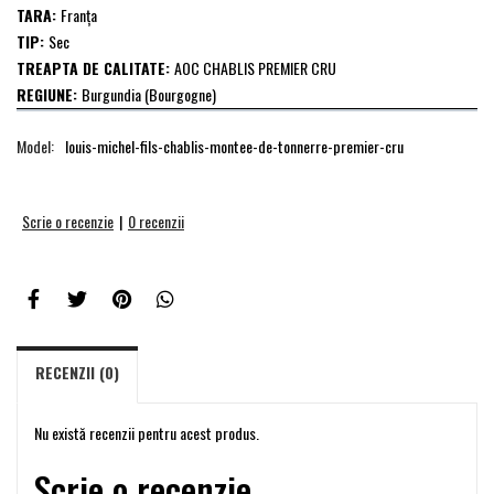
TARA:
Franţa
TIP:
Sec
TREAPTA DE CALITATE:
AOC CHABLIS PREMIER CRU
REGIUNE:
Burgundia (Bourgogne)
Model:
louis-michel-fils-chablis-montee-de-tonnerre-premier-cru
Scrie o recenzie
|
0 recenzii
RECENZII (0)
Nu există recenzii pentru acest produs.
Scrie o recenzie