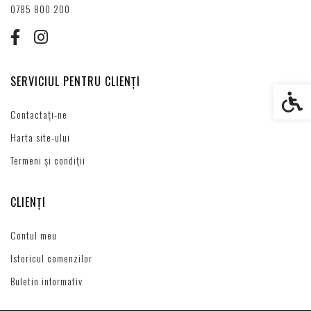
0785 800 200
SERVICIUL PENTRU CLIENȚI
Setări s
Contactați-ne
Harta site-ului
Termeni și condiții
CLIENȚI
Contul meu
Istoricul comenzilor
Buletin informativ