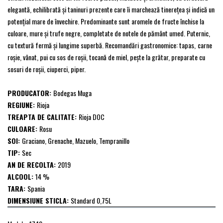
elegantă, echilibrată și taninuri prezente care îi marchează tinerețea și indică un
potențial mare de învechire. Predominante sunt aromele de fructe închise la
culoare, mure și trufe negre, completate de notele de pământ umed. Puternic,
cu textură fermă şi lungime superbă. Recomandări gastronomice: tapas,
carne
roșie, vânat, pui cu sos de roșii, tocană de miel, pește la grătar, preparate cu
sosuri de roșii, ciuperci, piper.
PRODUCATOR:
Bodegas Muga
REGIUNE:
Rioja
TREAPTA DE CALITATE:
Rioja DOC
CULOARE:
Rosu
SOI:
Graciano, Grenache, Mazuelo, Tempranillo
TIP:
Sec
AN DE RECOLTA:
2019
ALCOOL:
14 %
TARA:
Spania
DIMENSIUNE STICLA:
Standard 0,75L