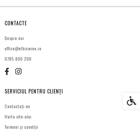
CONTACTE
Despre noi
office@ethicwine.ro
0785 800 200
SERVICIUL PENTRU CLIENȚI
Setări s
Contactați-ne
Harta site-ului
Termeni și condiții