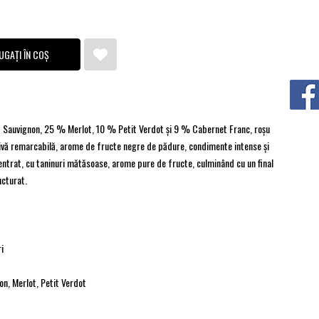
UGAȚI ÎN COȘ
 Sauvignon, 25 % Merlot, 10 % Petit Verdot și 9 % Cabernet Franc, roşu
ctivă remarcabilă, arome de fructe negre de pădure, condimente intense şi
ncentrat, cu taninuri mătăsoase, arome pure de fructe, culminând cu un final
ucturat.
i
n, Merlot, Petit Verdot