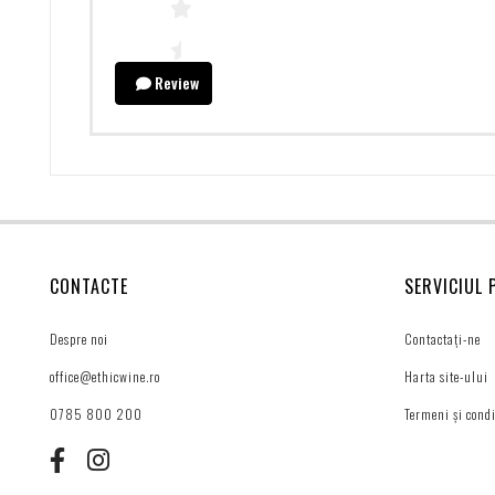
Review
CONTACTE
SERVICIUL 
Despre noi
Contactați-ne
office@ethicwine.ro
Harta site-ului
0785 800 200
Termeni și condi