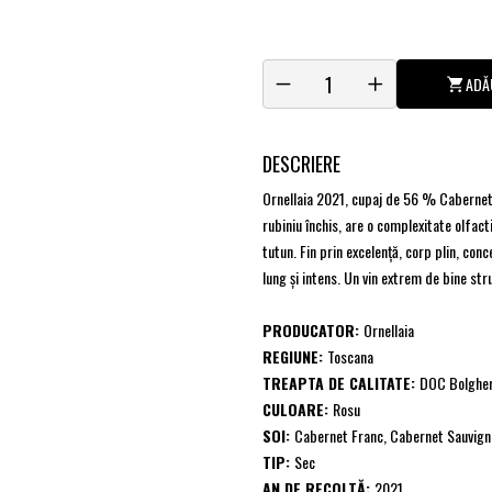
ADĂ
DESCRIERE
Ornellaia 2021, cupaj de 56 % Cabernet
rubiniu închis, are o complexitate olfa
tutun. Fin prin excelenţă, corp plin, co
lung şi intens. Un vin extrem de bine str
PRODUCATOR:
Ornellaia
REGIUNE:
Toscana
TREAPTA DE CALITATE:
DOC Bolgher
CULOARE:
Rosu
SOI:
Cabernet Franc, Cabernet Sauvigno
TIP:
Sec
AN DE RECOLTĂ:
2021