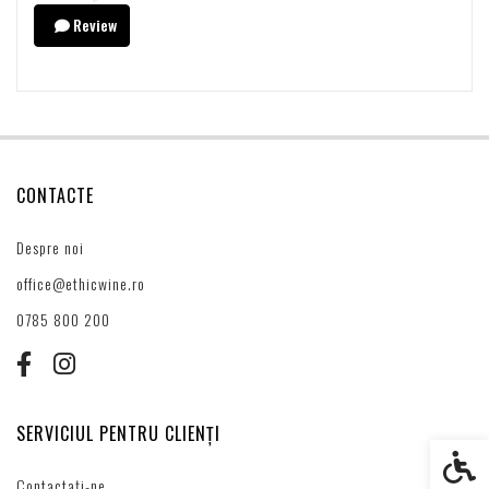
Review
CONTACTE
Despre noi
office@ethicwine.ro
0785 800 200
SERVICIUL PENTRU CLIENȚI
Setări s
Contactați-ne