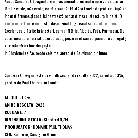
Acest Sancerre Chavignol are un nas aromatic, cu multe note verzi, cum ar fi
lămâie verde, măr verde, iarbă proaspăt tăiată și fructe de pădure. După un
început frumos și copt, își păstrează prospețimea și structura în palat. O
mulțime de fructe cu un stil clasic. Final lung, uscat și destul de intens.
Excelent cu diferite brânzeturi, cum ar fi Brie, Ricotta, Feta, Parmezan. De
asemenea este potrivit cu crustacee, pește crud sau carpaccio, crab regal și
alte mâncăruri fine din pește.
In Chavignol se fac poate cele mai apreciate Sauvignon din lume.
Sancerre Chavignol este un vin alb sec, an de recolta 2022, cu vol alc 13%,
produs de Paul Thomas, in Franta.
ALCOOL:
13 %
AN DE RECOLTA:
2022
CULOARE:
Alb
DIMENSIUNE STICLA:
Standard 0,75L
PRODUCATOR:
DOMAINE PAUL THOMAS
SOI:
Sancerre, Sauvignon Blanc