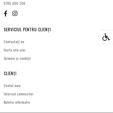
0785 800 200
SERVICIUL PENTRU CLIENȚI
Setări s
Contactați-ne
Harta site-ului
Termeni și condiții
CLIENȚI
Contul meu
Istoricul comenzilor
Buletin informativ