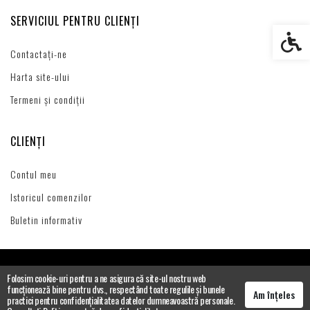
SERVICIUL PENTRU CLIENȚI
Setări s
Contactați-ne
Harta site-ului
Termeni și condiții
CLIENȚI
Contul meu
Istoricul comenzilor
Buletin informativ
Folosim cookie-uri pentru a ne asigura că site-ul nostru web
funcționează bine pentru dvs., respectând toate regulile și bunele
Am înțeles
practici pentru confidențialitatea datelor dumneavoastră personale.