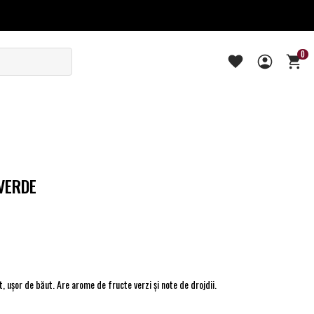
0
VERDE
t, ușor de băut. Are arome de fructe verzi și note de drojdii.