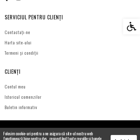
SERVICIUL PENTRU CLIENȚI
Setări s
Contactați-ne
Harta site-ului
Termeni și condiții
CLIENȚI
Contul meu
Istoricul comenzilor
Buletin informativ
Folosim cookie-uri pentru a ne asigura că site-ul nostru web
funcționează bine pentru dvs., respectând toate regulile și bunele