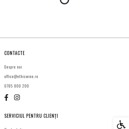
CONTACTE
Despre noi
office@ethicwine.ro
0785 800 200
SERVICIUL PENTRU CLIENȚI
Setări s