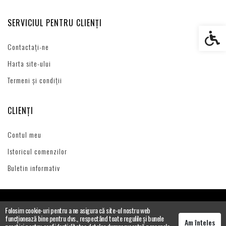
SERVICIUL PENTRU CLIENȚI
Setări s
Contactați-ne
Harta site-ului
Termeni și condiții
CLIENȚI
Contul meu
Istoricul comenzilor
Buletin informativ
Folosim cookie-uri pentru a ne asigura că site-ul nostru web
funcționează bine pentru dvs., respectând toate regulile și bunele
Am înțeles