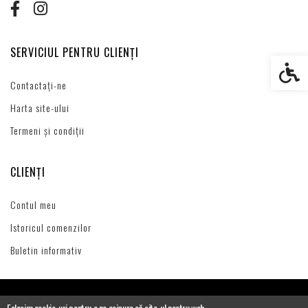
SERVICIUL PENTRU CLIENȚI
Setări s
Contactați-ne
Harta site-ului
Termeni și condiții
CLIENȚI
Contul meu
Istoricul comenzilor
Buletin informativ
Folosim cookie-uri pentru a ne asigura că site-ul nostru web