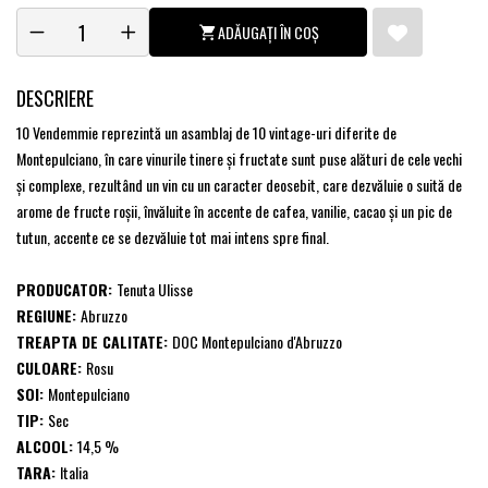
ADĂUGAȚI ÎN COȘ
DESCRIERE
10 Vendemmie reprezintă un asamblaj de 10 vintage-uri diferite de
Montepulciano, în care vinurile tinere şi fructate sunt puse alături de cele vechi
şi complexe, rezultând un vin cu un caracter deosebit, care dezvăluie o suită de
arome de fructe roşii, învăluite în accente de cafea, vanilie, cacao şi un pic de
tutun, accente ce se dezvăluie tot mai intens spre final.
PRODUCATOR:
Tenuta Ulisse
REGIUNE:
Abruzzo
TREAPTA DE CALITATE:
DOC Montepulciano d'Abruzzo
CULOARE:
Rosu
SOI:
Montepulciano
TIP:
Sec
ALCOOL:
14,5 %
TARA:
Italia