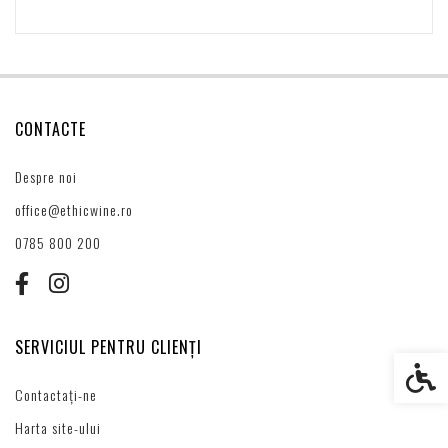
CONTACTE
Despre noi
office@ethicwine.ro
0785 800 200
SERVICIUL PENTRU CLIENȚI
Setări s
Contactați-ne
Harta site-ului