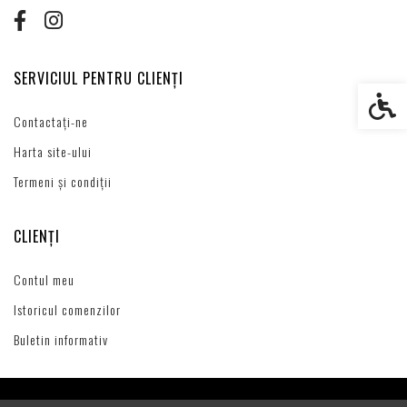
SERVICIUL PENTRU CLIENȚI
Setări s
Contactați-ne
Harta site-ului
Termeni și condiții
CLIENȚI
Contul meu
Istoricul comenzilor
Buletin informativ