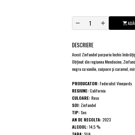
ADĂ
DESCRIERE
Acest Zinfandel purpuriu închis îmbrăți
Obținut din regiunea Mendocino, Zinfand
negru cu vanilie, cuișoare și caramel, mir
PRODUCATOR:
Federalist Vineyards
REGIUNE:
California
CULOARE:
Rosu
SOI:
Zinfandel
TIP:
Sec
AN DE RECOLTA:
2023
ALCOOL:
14,5 %
TARA:
SUA