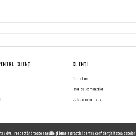
PENTRU CLIENȚI
CLIENȚI
Contul meu
Istoricul comenzilor
ții
Buletin informativ
tru dvs., respectând toate regulile și bunele practici pentru confidențialitatea datel