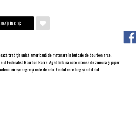
UGAȚI ÎN COȘ
șează tradiția unică americană de maturare în butoaie de bourbon arse.
elul Federalist Bourbon Barrel Aged îmbină note intense de zmeură și piper
odenii, cireșe negre și note de cola. Finalul este lung și catifelat.