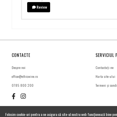
Review
CONTACTE
SERVICIUL 
Despre noi
Contactați-ne
office@ethicwine.ro
Harta site-ului
0785 800 200
Termeni și condi
Folosim cookie-uri pentru a ne asigura că site-ul nostru web funcționează bine pen