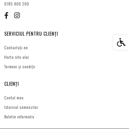
0785 800 200
SERVICIUL PENTRU CLIENȚI
Setări s
Contactați-ne
Harta site-ului
Termeni și condiții
CLIENȚI
Contul meu
Istoricul comenzilor
Buletin informativ