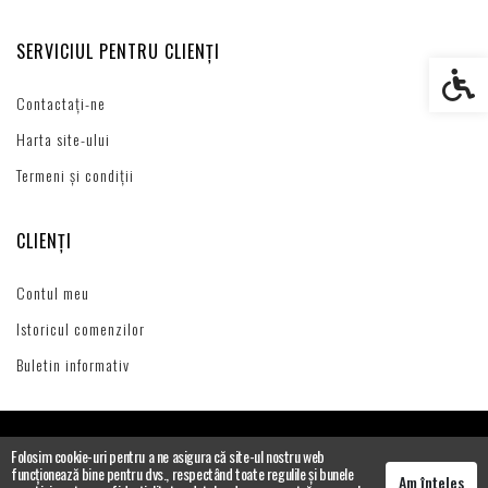
SERVICIUL PENTRU CLIENȚI
Setări s
Contactați-ne
Harta site-ului
Termeni și condiții
CLIENȚI
Contul meu
Istoricul comenzilor
Buletin informativ
Folosim cookie-uri pentru a ne asigura că site-ul nostru web
funcționează bine pentru dvs., respectând toate regulile și bunele
Am înțeles