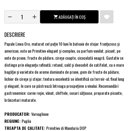
ADĂUGAȚI ÎN COȘ
DESCRIERE
Papale Linea Oro, maturat cel puțin 10 luni în butoaie de stejar franțuzesc și
american, este un Primitivo elegant și complex, cu parfum vanilat, picant, pe
note de prune, fructe de pădure, cireșe coapte, cicocolată neagră. Gustativ se
distinge prin eleganța rafinată; rotund, cald și deosebit de catifelat, cu o mare
bogăție și varietate de arome dominate de prune, gem de fructe de pădure,
lichior de cireșe și stejar; textura excelentă se identifică cu terroir-ul; final lung
și elegant, în care se păstrează întreaga prospețime a vinului. Recomandări
gastronomice: carne roșie, vânat, chiftele, sosuri sățioase, preparate picante,
brânzeturi maturate.
PRODUCATOR:
Varvaglione
REGIUNE:
Puglia
TREAPTA DE CALITATE:
Primitivo di Manduria DOP