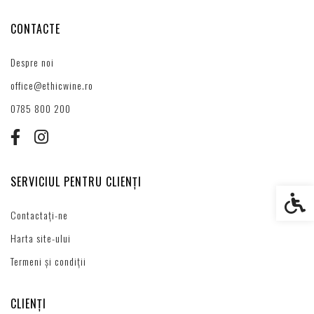
CONTACTE
Despre noi
office@ethicwine.ro
0785 800 200
SERVICIUL PENTRU CLIENȚI
Setări s
Contactați-ne
Harta site-ului
Termeni și condiții
CLIENȚI