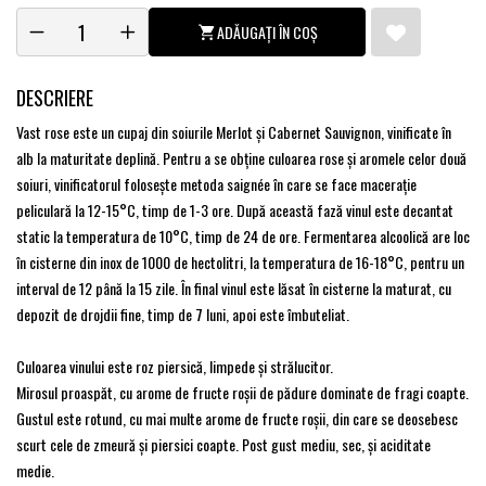
ADĂUGAȚI ÎN COȘ
DESCRIERE
Vast rose este un cupaj din soiurile Merlot și Cabernet Sauvignon, vinificate în
alb la maturitate deplină. Pentru a se obține culoarea rose și aromele celor două
soiuri, vinificatorul folosește metoda saignée în care se face macerație
peliculară la 12-15°C, timp de 1-3 ore. După această fază vinul este decantat
static la temperatura de 10°C, timp de 24 de ore. Fermentarea alcoolică are loc
în cisterne din inox de 1000 de hectolitri, la temperatura de 16-18°C, pentru un
interval de 12 până la 15 zile. În final vinul este lăsat în cisterne la maturat, cu
depozit de drojdii fine, timp de 7 luni, apoi este îmbuteliat.
Culoarea vinului este roz piersică, limpede și strălucitor.
Mirosul proaspăt, cu arome de fructe roșii de pădure dominate de fragi coapte.
Gustul este rotund, cu mai multe arome de fructe roșii, din care se deosebesc
scurt cele de zmeură și piersici coapte. Post gust mediu, sec, și aciditate
medie.