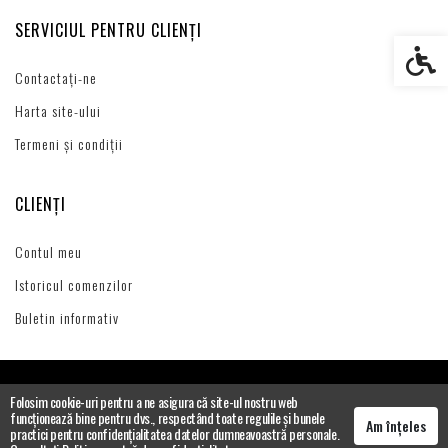
SERVICIUL PENTRU CLIENȚI
Setări s
Contactați-ne
Harta site-ului
Termeni și condiții
CLIENȚI
Contul meu
Istoricul comenzilor
Buletin informativ
Folosim cookie-uri pentru a ne asigura că site-ul nostru web
funcționează bine pentru dvs., respectând toate regulile și bunele
Am înțeles
practici pentru confidențialitatea datelor dumneavoastră personale.