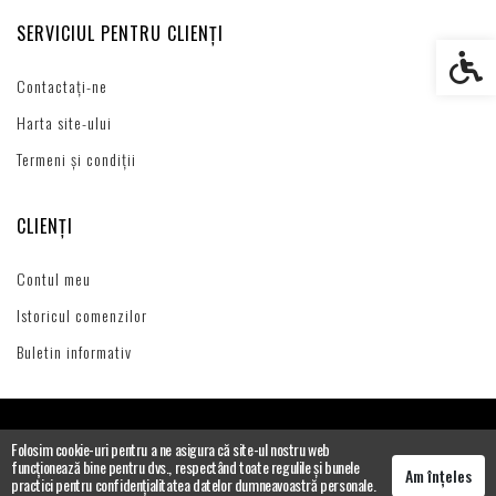
SERVICIUL PENTRU CLIENȚI
Setări s
Contactați-ne
Harta site-ului
Termeni și condiții
CLIENȚI
Contul meu
Istoricul comenzilor
Buletin informativ
Folosim cookie-uri pentru a ne asigura că site-ul nostru web
funcționează bine pentru dvs., respectând toate regulile și bunele
Am înțeles
practici pentru confidențialitatea datelor dumneavoastră personale.