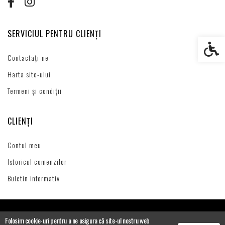
SERVICIUL PENTRU CLIENȚI
Setări s
Contactați-ne
Harta site-ului
Termeni și condiții
CLIENȚI
Contul meu
Istoricul comenzilor
Buletin informativ
Folosim cookie-uri pentru a ne asigura că site-ul nostru web