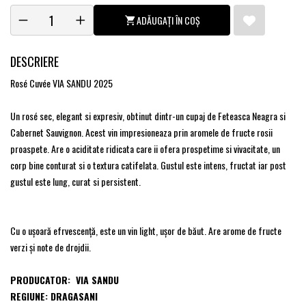
ADĂUGAȚI ÎN COȘ
DESCRIERE
Rosé Cuvée VIA SANDU 2025
Un rosé sec, elegant si expresiv, obtinut dintr-un cupaj de Feteasca Neagra si
Cabernet Sauvignon. Acest vin impresioneaza prin aromele de fructe rosii
proaspete. Are o aciditate ridicata care ii ofera prospetime si vivacitate, un
corp bine conturat si o textura catifelata. Gustul este intens, fructat iar post
gustul este lung, curat si persistent.
Cu o ușoară efrvescență, este un vin light, ușor de băut. Are arome de fructe
verzi și note de drojdii.
PRODUCATOR: VIA SANDU
REGIUNE: DRAGASANI