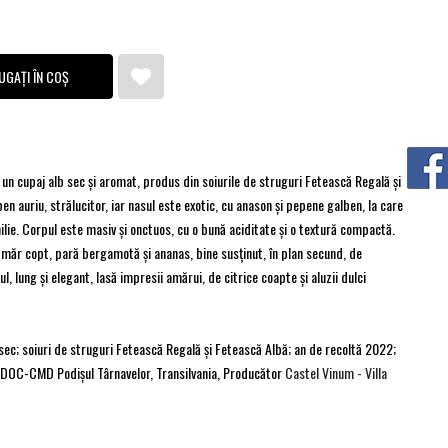
UGAȚI ÎN COȘ
un cupaj alb sec şi aromat, produs din soiurile de struguri Fetească Regală şi
en auriu, strălucitor, iar nasul este exotic, cu anason şi pepene galben, la care
ilie. Corpul este masiv şi onctuos, cu o bună aciditate şi o textură compactă.
 măr copt, pară bergamotă şi ananas, bine susţinut, în plan secund, de
, lung şi elegant, lasă impresii amărui, de citrice coapte şi aluzii dulci
 sec; soiuri de struguri Fetească Regală şi Fetească Albă; an de recoltă 2022;
; DOC-CMD Podişul Târnavelor, Transilvania, Producător
Castel Vinum - Villa