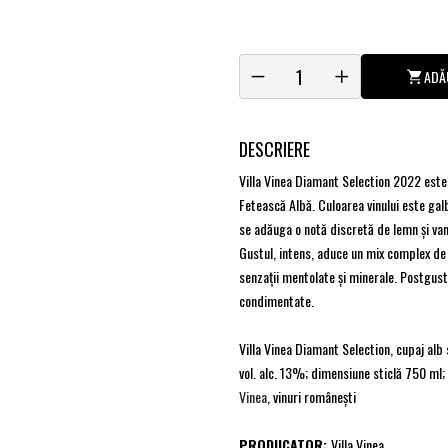
ADĂ
DESCRIERE
Villa Vinea Diamant Selection 2022 este 
Fetească Albă. Culoarea vinului este galb
se adăuga o notă discretă de lemn şi van
Gustul, intens, aduce un mix complex de
senzaţii mentolate şi minerale. Postgustul
condimentate.
Villa Vinea Diamant Selection, cupaj alb
vol. alc. 13%; dimensiune sticlă 750 ml
Vinea
, vinuri româneşti
PRODUCATOR:
Villa Vinea