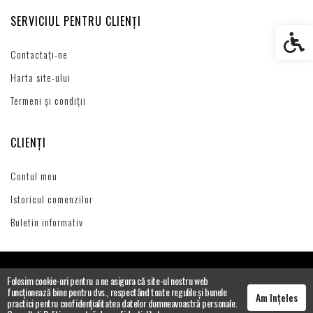
SERVICIUL PENTRU CLIENȚI
Setări s
Contactați-ne
Harta site-ului
Termeni și condiții
CLIENȚI
Contul meu
Istoricul comenzilor
Buletin informativ
Folosim cookie-uri pentru a ne asigura că site-ul nostru web
funcționează bine pentru dvs., respectând toate regulile și bunele
Am înțeles
practici pentru confidențialitatea datelor dumneavoastră personale.