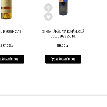
AU D YQUEM 2018
ȘTIRBEY TĂMÂIOASĂ ROMÂNEASCĂ
DULCE 2023 750 ML
.827,00Lei
80,00Lei
DĂUGAȚI ÎN COȘ
ADĂUGAȚI ÎN COȘ