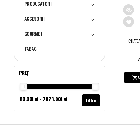
PRODUCATORI
ACCESORII
GOURMET
CHATE
TABAC
2
PREȚ
A
Filtru