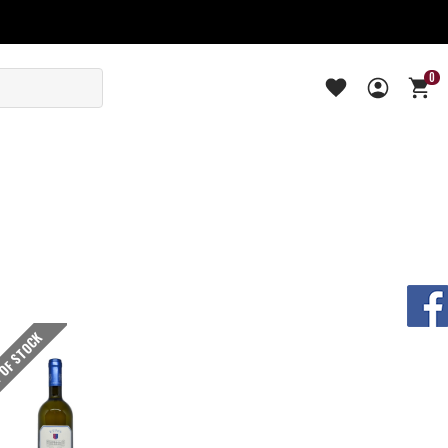
0
OF STOCK