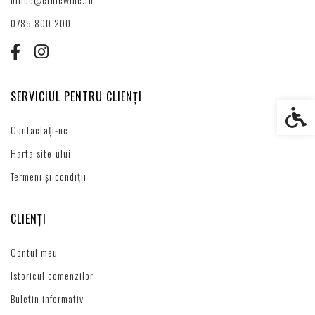
0785 800 200
SERVICIUL PENTRU CLIENȚI
Setări s
Contactați-ne
Harta site-ului
Termeni și condiții
CLIENȚI
Contul meu
Istoricul comenzilor
Buletin informativ