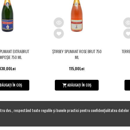
SPUMANT EXTRABRUT
ŞTIRBEY SPUMANT ROSE BRUT 750
TERR
MPOŞIE 750 ML
ML
130,00Lei
115,00Lei
DĂUGAȚI ÎN COȘ
ADĂUGAȚI ÎN COȘ
tru dvs., respectând toate regulile și bunele practici pentru confidențialitatea datel
OUT 