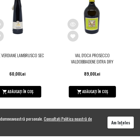
E VERDIANE LAMBRUSCO SEC
VAL D'OCA PROSECCO
VALDOBBIADENE EXTRA DRY
60,00Lei
89,00Lei
ADĂUGAȚI ÎN COȘ
ADĂUGAȚI ÎN COȘ
or dumneavoastră personale.
Consultați Politica noastră de
OF STOCK
OUT OF STOCK
Am înțeles