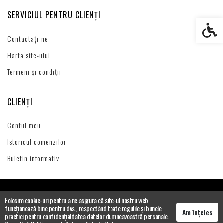
SERVICIUL PENTRU CLIENȚI
Setări s
Contactați-ne
Harta site-ului
Termeni și condiții
CLIENȚI
Contul meu
Istoricul comenzilor
Buletin informativ
Folosim cookie-uri pentru a ne asigura că site-ul nostru web
funcționează bine pentru dvs., respectând toate regulile și bunele
Am înțeles
practici pentru confidențialitatea datelor dumneavoastră personale.