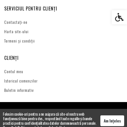
SERVICIUL PENTRU CLIENȚI
Setări s
Contactați-ne
Harta site-ului
Termeni și condiții
CLIENȚI
Contul meu
Istoricul comenzilor
Buletin informativ
Folosim cookie-uri pentru a ne asigura că site-ul nostru web
funcționează bine pentru dvs., respectând toate regulile și bunele
Am înțeles
practici pentru confidențialitatea datelor dumneavoastră personale.