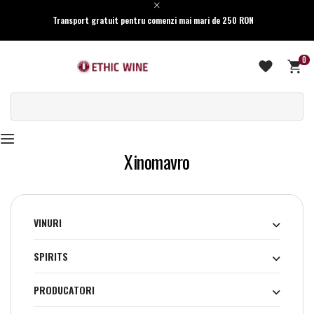
Transport gratuit pentru comenzi mai mari de 250 RON
0
Xinomavro
VINURI
SPIRITS
PRODUCATORI